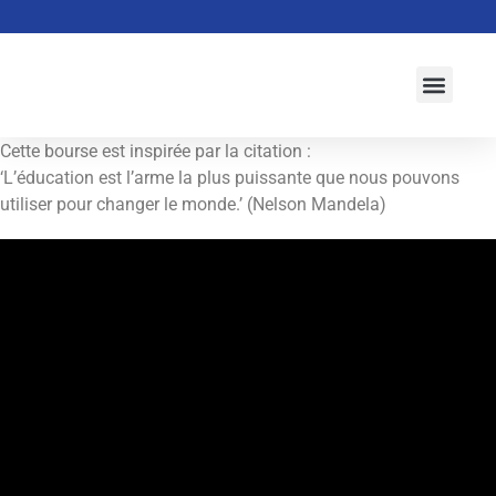
À propos
Activités
Actualités
Campagne 2026-2027
Initiatives
Cette bourse est inspirée par la citation :
‘L’éducation est l’arme la plus puissante que nous pouvons
utiliser pour changer le monde.’ (Nelson Mandela)