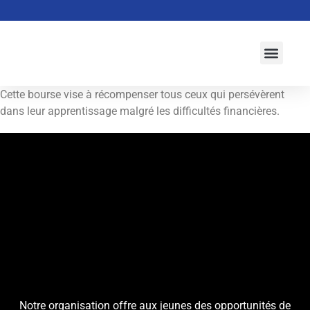
À propos
Activités
Actualités
Campagne 2026-2027
Initiatives
Cette bourse vise à récompenser tous ceux qui persévèrent
dans leur apprentissage malgré les difficultés financières.
Notre organisation offre aux jeunes des opportunités de