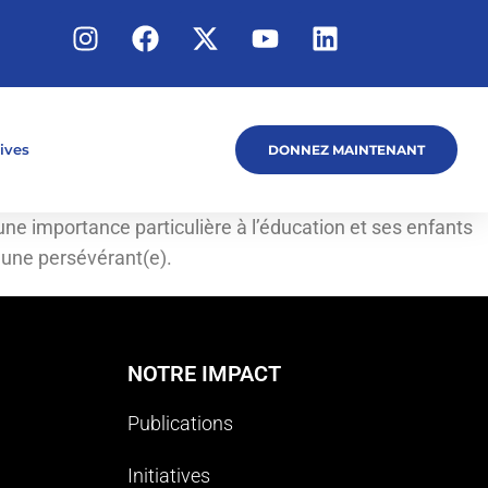
tives
DONNEZ MAINTENANT
une importance particulière à l’éducation et ses enfants
jeune persévérant(e).
NOTRE IMPACT
Publications
Initiatives