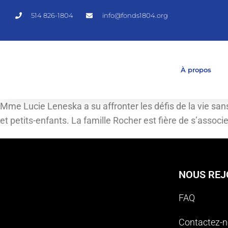
514 826-1804
info@fonds1804.org
À propos
Mme Lucie Leneska a su affronter les défis de la vie sans
et petits-enfants. La famille Rocher est fière de s’assoc
NOUS REJ
FAQ
Contactez-