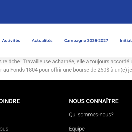
Activités
Actualités
Campagne 2026-2027
Initia
 relâche. Travailleuse acharnée, elle a toujours accordé 
ier au Fonds 1804 pour offrir une bourse de 250$ à un(e) 
OINDRE
NOUS CONNAÎTRE
Qui sommes-nous?
nous
Équipe