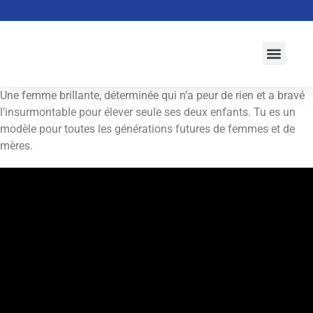
À propos
Activités
Actualités
Campagne 2026-2027
Initiatives
Une femme brillante, déterminée qui n’a peur de rien et a bravé
l’insurmontable pour élever seule ses deux enfants. Tu es un
modèle pour toutes les générations futures de femmes et de
mères.