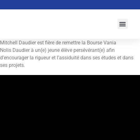
À propos
Activités
Actualités
Campagne 2026-2027
Initiatives
Mitchell Daudier est fière de remettre la Bourse Vania
Nolis Daudier à un(e) jeune élève persévérant(e) afin
d’encourager la rigueur et l’assiduité dans ses études et dans
ses projets.