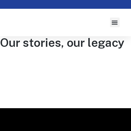
À propos
Activités
Actualités
Campagne 2026-2027
Initiatives
Our stories, our legacy